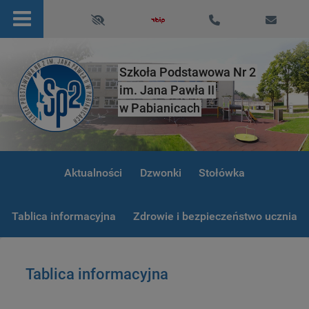
Szkoła Podstawowa Nr 2
im. Jana Pawła II
w Pabianicach
Aktualności
Dzwonki
Stołówka
Tablica informacyjna
Zdrowie i bezpieczeństwo ucznia
Tablica informacyjna