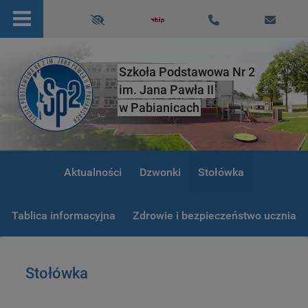
Szkoła Podstawowa Nr 2
im. Jana Pawła II
w Pabianicach
Aktualności
Dzwonki
Stołówka
Tablica informacyjna
Zdrowie i bezpieczeństwo ucznia
Stołówka