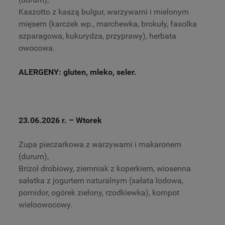
Kaszotto z kaszą bulgur, warzywami i mielonym
mięsem (karczek wp., marchewka, brokuły, fasolka
szparagowa, kukurydza, przyprawy), herbata
owocowa.
ALERGENY: gluten, mleko, seler.
23.06.2026 r.
– Wtorek
Zupa pieczarkowa z warzywami i makaronem
(durum),
Brizol drobiowy, ziemniak z koperkiem, wiosenna
sałatka z jogurtem naturalnym (sałata lodowa,
pomidor, ogórek zielony, rzodkiewka), kompot
wieloowocowy.