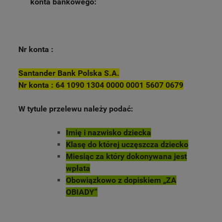
konta bankowego:
Nr konta :
Santander Bank Polska S.A.
Nr konta : 64 1090 1304 0000 0001 5607 0679
W tytule przelewu należy podać:
Imię i nazwisko dziecka
Klasę do której uczęszcza dziecko
Miesiąc za który dokonywana jest
wpłata
Obowiązkowo z dopiskiem „ZA
OBIADY”