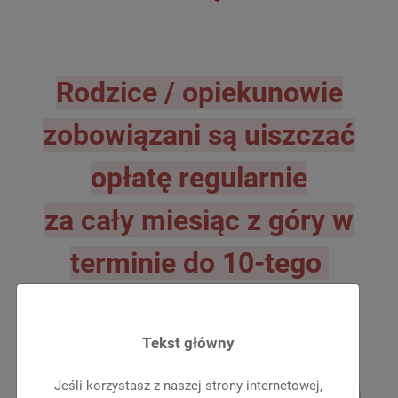
Rodzice / opiekunowie
zobowiązani są uiszczać
opłatę regularnie
za cały miesiąc z góry w
terminie do 10-tego
każdego miesiąca.
Tekst główny
Jeśli korzystasz z naszej strony internetowej,