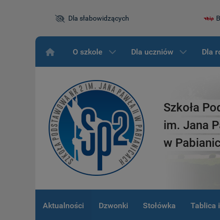
Dla słabowidzących
B
O szkole
Dla uczniów
Dla 
Szkoła Po
im. Jana P
w Pabiani
Aktualności
Dzwonki
Stołówka
Tablica