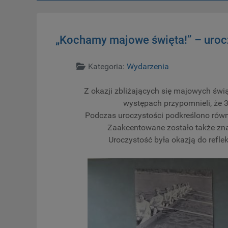
„Kochamy majowe święta!” – urocz
Szczegóły
Kategoria:
Wydarzenia
Z okazji zbliżających się majowych świąt, d
występach przypomnieli, że 
Podczas uroczystości podkreślono równi
Zaakcentowane zostało także znac
Uroczystość była okazją do reflek