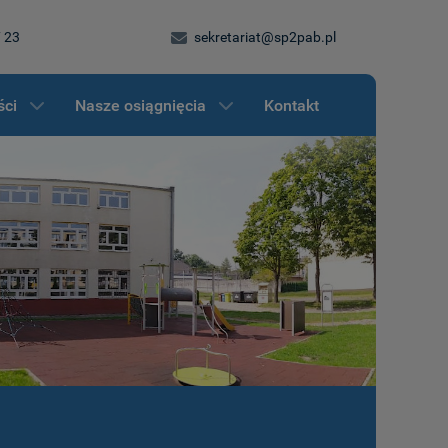
7 23
sekretariat@sp2pab.pl
ści
Nasze osiągnięcia
Kontakt