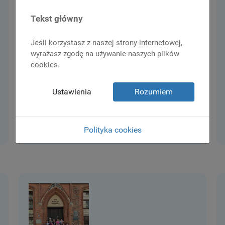
relacja z naszego szkolnego pikniku!
Tekst główny
9 czerwiec 2026
Wydarzenia
1 czerwca z okazji Dnia Dziecka w naszej
Jeśli korzystasz z naszej strony internetowej,
szkole odbył się pełen radości i dobrej zabawy
wyrażasz zgodę na używanie naszych plików
Piknik Sportowo-Rekreacyjny. Na uczniów
cookies.
wszystkich klas czekało mnóstwo atrakcji,
które dostarczyły wielu...
Ustawienia
Rozumiem
Czytaj dalej
Polityka cookies