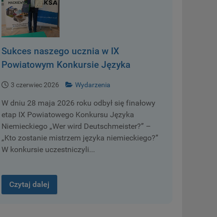
Sukces naszego ucznia w IX
Powiatowym Konkursie Języka
Niemieckiego „Wer wird
3 czerwiec 2026
Wydarzenia
Deutschmeister?” – „Kto zostanie
W dniu 28 maja 2026 roku odbył się finałowy
mistrzem języka niemieckiego?”
etap IX Powiatowego Konkursu Języka
Niemieckiego „Wer wird Deutschmeister?” –
„Kto zostanie mistrzem języka niemieckiego?”
W konkursie uczestniczyli...
Czytaj dalej