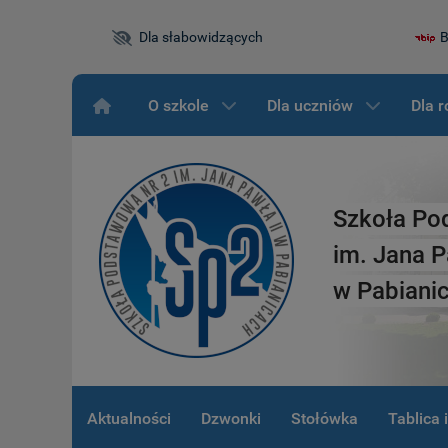
Dla słabowidzących
B
O szkole
Dla uczniów
Dla 
Szkoła Po
im. Jana P
w Pabiani
Aktualności
Dzwonki
Stołówka
Tablica