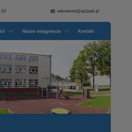
7 23
sekretariat@sp2pab.pl
ści
Nasze osiągnięcia
Kontakt